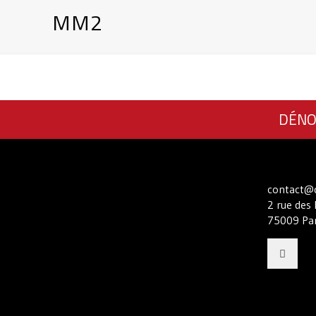
MM2
DÉNO
contact@c
2 rue des 
75009 Par