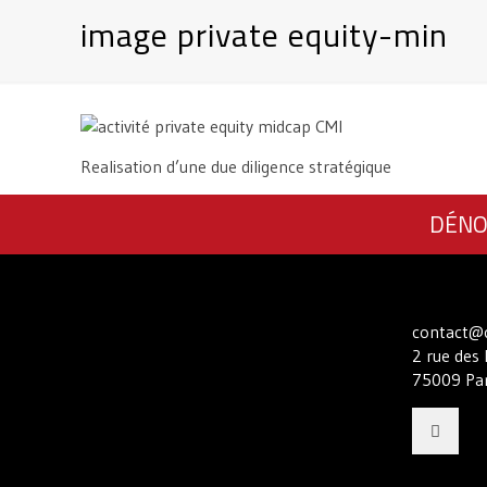
image private equity-min
Realisation d’une due diligence stratégique
DÉNO
contact@c
2 rue des 
75009 Par