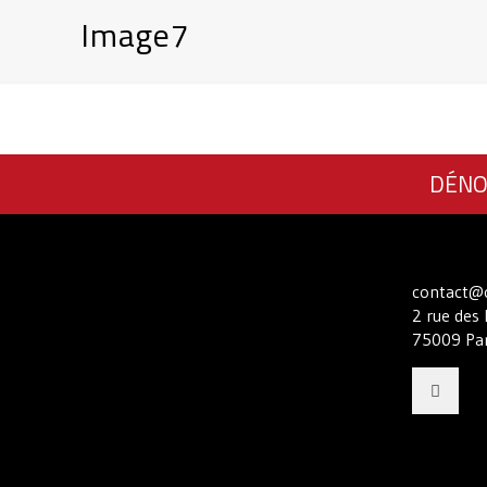
Image7
DÉNO
contact@c
2 rue des 
75009 Par