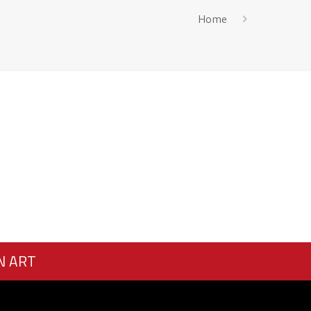
Home
N ART